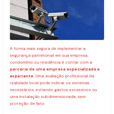
A forma mais segura de implementar a
segurança patrimonial em sua empresa,
condomínio ou residência é contar com a
parceria de uma
empresa especializada
e
experiente
. Uma avaliação profissional da
realidade local pode indicar os sistemas
necessários, evitando gastos excessivos ou
uma instalação subdimensionada, sem
proteção de fato.