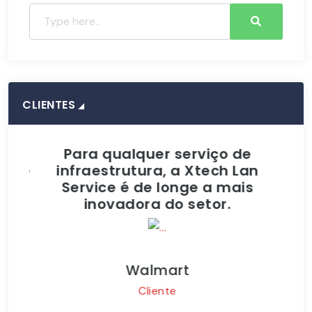
CLIENTES
dade
Para qualquer serviço de
A c
ente
infraestrutura, a Xtech Lan
na
o.
Service é de longe a mais
e
inovadora do setor.
Walmart
Cliente