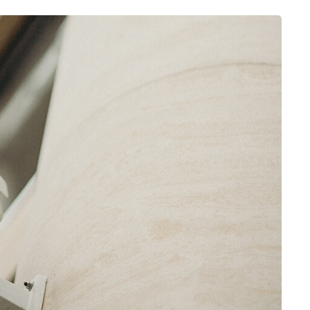
 serviço
A competência que
O trabal
tura, a
encontramos na
qualidad
ice é de
equipe da Xtech Lan
eles s
inovadora
Service era
especia
r.
simplesmente de
classe mundial.