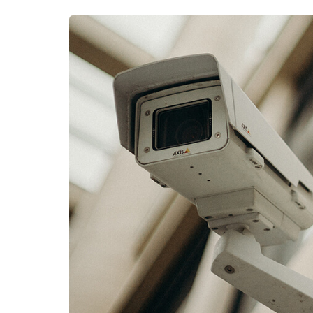
Para qualquer
de infraestru
Xtech Lan Serv
longe a mais 
do seto