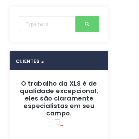
CLIENTES
ho da XLS é de
Para qualquer serviço
e excepcional,
de infraestrutura, a
ão claramente
Xtech Lan Service é de
e
listas em seu
longe a mais inovadora
campo.
do setor.