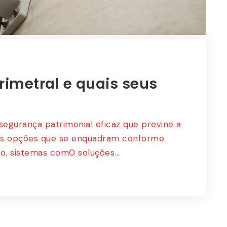
t
Sup
Petrobrás
Cliente
rimetral e quais seus
egurança patrimonial eficaz que previne a
ias opções que se enquadram conforme
 sistemas com0 soluções...