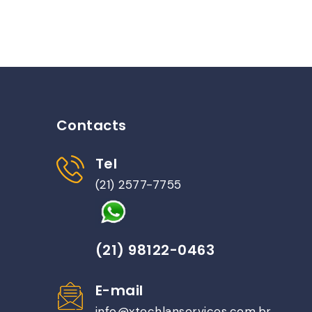
Contacts
Tel
(21) 2577-7755
(21) 98122-0463
E-mail
info@xtechlanservices.com.br