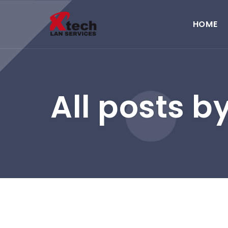
HOME
All posts b