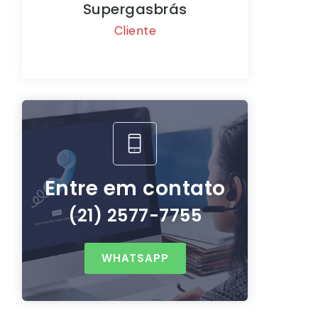
rgasbrás
Walmart
liente
Cliente
Entre em contato
(21) 2577-7755
WHATSAPP