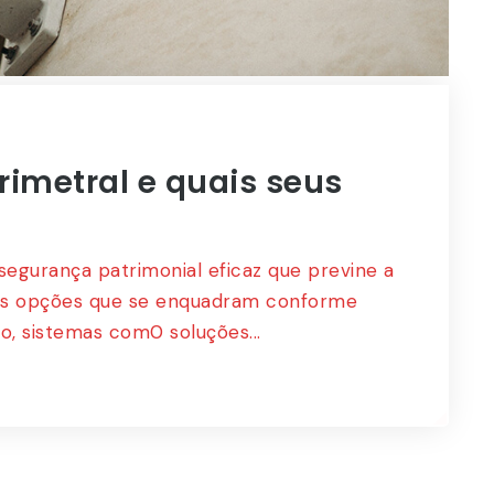
Supe
Petrobrás
C
Cliente
rimetral e quais seus
egurança patrimonial eficaz que previne a
ias opções que se enquadram conforme
 sistemas com0 soluções...