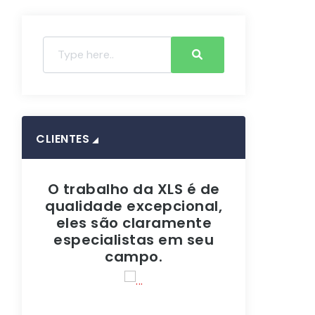
CLIENTES
o da XLS é de
Para qualquer serviço
A
 excepcional,
de infraestrutura, a
 claramente
Xtech Lan Service é de
eq
istas em seu
longe a mais inovadora
ampo.
do setor.
s