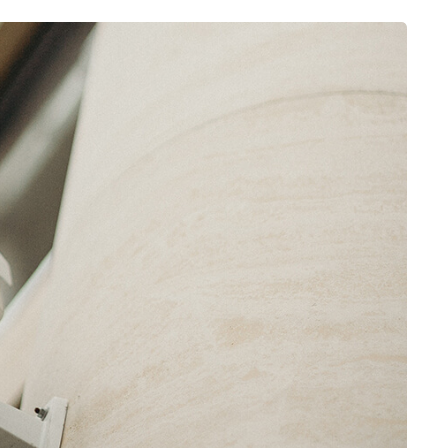
erviço
A competência que
O trabalh
ura, a
encontramos na
qualidade
ce é de
equipe da Xtech Lan
eles são
ovadora
Service era
especial
simplesmente de
c
classe mundial.