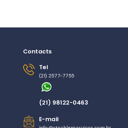
Contacts
Tel
(21) 2577-7755
(21) 98122-0463
E-mail
info@xtechlanservices.com.br