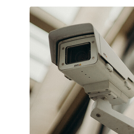
Para qualquer s
de infraestrut
Xtech Lan Servi
longe a mais in
do setor.