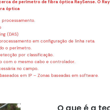
cerca de perímetro de fibra óptica RaySense. O
RayS
bra óptica
e processamento.
o
ing (DAS)
processamento em configuração de linha reta.
o o perímetro.
tecção por classificação.
lo com o mesmo cabo e controlador.
cessária no campo.
baseados em IP – Zonas baseadas em software.
O que é a te