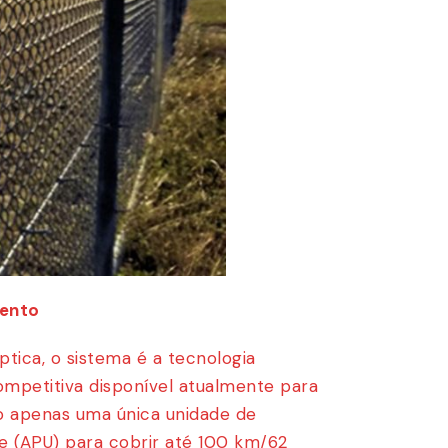
mento
óptica, o sistema é a tecnologia
petitiva disponível atualmente para
do apenas uma única unidade de
 (APU) para cobrir até 100 km/62