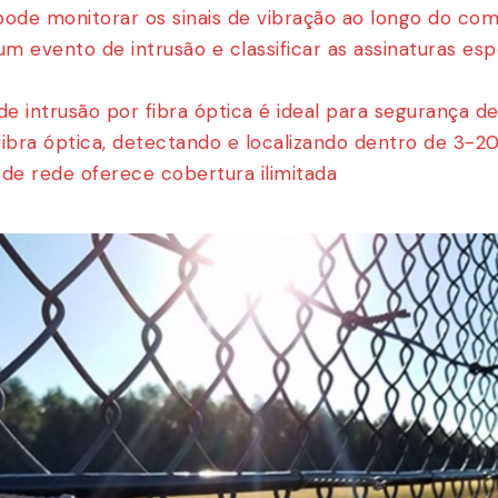
 pode monitorar os sinais de vibração ao longo do co
um evento de intrusão e classificar as assinaturas es
 intrusão por fibra óptica é ideal para segurança de
ibra óptica, detectando e localizando dentro de 3-2
 de rede oferece cobertura ilimitada