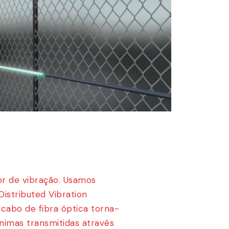
r de vibração. Usamos
Distributed Vibration
cabo de fibra óptica torna-
nimas transmitidas através