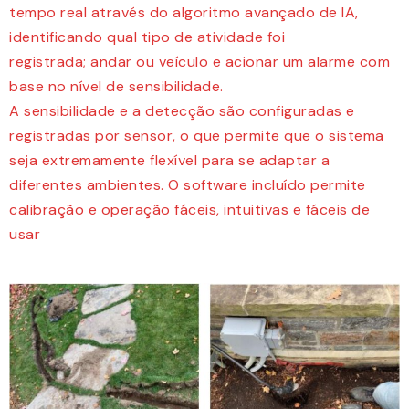
tempo real através do algoritmo avançado de IA,
identificando qual tipo de atividade foi
registrada; andar ou veículo e acionar um alarme com
base no nível de sensibilidade.
A sensibilidade e a detecção são configuradas e
registradas por sensor, o que permite que o sistema
seja extremamente flexível para se adaptar a
diferentes ambientes. O software incluído permite
calibração e operação fáceis, intuitivas e fáceis de
usar